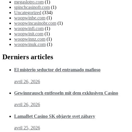
megaslotro.com
(1)
spinchcasinofr.com
(1)
Uncategorized
(334)
woopwinbe.com
(1)
woopwincasinobr.com
(1)
woopwinfi.com
(1)
woopwinit.com
(1)
woopwinnz.com
(1)
woopwinuk.com
(1)
Derniers articles
El misterio seductor del entramado mafioso
avril 26, 2026
Gewinnrausch entfesseln mit dem exklusiven Casino
avril 26, 2026
LamaBet Casino SK objavte svet zábavy
avril 25, 2026