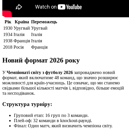
Рік
Країна
Переможець
1930
Уругвай
Уругвай
1934
Італія
Італія
1938
Франція
Італія
2018
Росія
Франція
Новий формат 2026 року
У
Чемпіонаті світу з футболу 2026
запроваджено новий
формат, який включатиме 48 команд, що значно розширює
можливості для країн-учасниць. Це означає, що ми станемо
свідками більшої кількості матчів і, відповідно, більше емоцій
та несподіванок.
Структура турніру:
Груповий етап: 16 груп по 3 команди.
Плей-оф: 32 команди в knockout-раунді.
Фінал: Один матч, який визначить чемпіона світу.