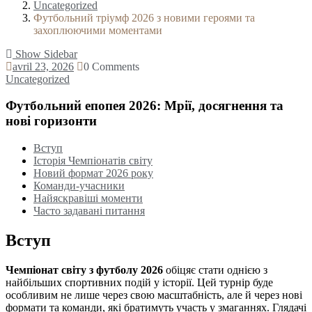
Uncategorized
Футбольний тріумф 2026 з новими героями та
захоплюючими моментами
Show Sidebar
avril 23, 2026
0 Comments
Uncategorized
Футбольний епопея 2026: Мрії, досягнення та
нові горизонти
Вступ
Історія Чемпіонатів світу
Новий формат 2026 року
Команди-учасники
Найяскравіші моменти
Часто задавані питання
Вступ
Чемпіонат світу з футболу 2026
обіцяє стати однією з
найбільших спортивних подій у історії. Цей турнір буде
особливим не лише через свою масштабність, але й через нові
формати та команди, які братимуть участь у змаганнях. Глядачі