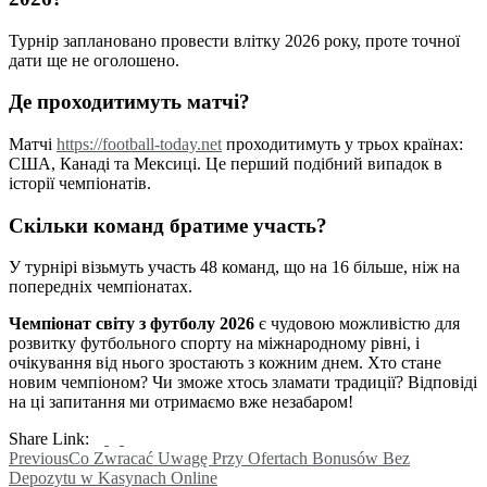
Турнір заплановано провести влітку 2026 року, проте точної
дати ще не оголошено.
Де проходитимуть матчі?
Матчі
https://football-today.net
проходитимуть у трьох країнах:
США, Канаді та Мексиці. Це перший подібний випадок в
історії чемпіонатів.
Скільки команд братиме участь?
У турнірі візьмуть участь 48 команд, що на 16 більше, ніж на
попередніх чемпіонатах.
Чемпіонат світу з футболу 2026
є чудовою можливістю для
розвитку футбольного спорту на міжнародному рівні, і
очікування від нього зростають з кожним днем. Хто стане
новим чемпіоном? Чи зможе хтось зламати традиції? Відповіді
на ці запитання ми отримаємо вже незабаром!
Share Link:
Post
Previous
Co Zwracać Uwagę Przy Ofertach Bonusów Bez
Depozytu w Kasynach Online
navigation