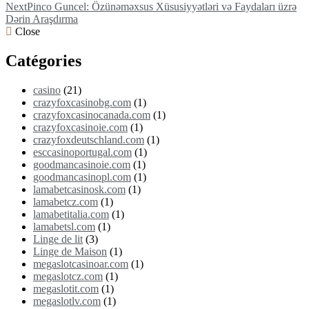
Next
Pinco Guncel: Özünəməxsus Xüsusiyyətləri və Faydaları üzrə
Dərin Araşdırma
Close
Catégories
casino
(21)
crazyfoxcasinobg.com
(1)
crazyfoxcasinocanada.com
(1)
crazyfoxcasinoie.com
(1)
crazyfoxdeutschland.com
(1)
esccasinoportugal.com
(1)
goodmancasinoie.com
(1)
goodmancasinopl.com
(1)
lamabetcasinosk.com
(1)
lamabetcz.com
(1)
lamabetitalia.com
(1)
lamabetsl.com
(1)
Linge de lit
(3)
Linge de Maison
(1)
megaslotcasinoar.com
(1)
megaslotcz.com
(1)
megaslotit.com
(1)
megaslotlv.com
(1)