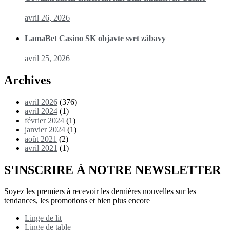
avril 26, 2026
LamaBet Casino SK objavte svet zábavy
avril 25, 2026
Archives
avril 2026
(376)
avril 2024
(1)
février 2024
(1)
janvier 2024
(1)
août 2021
(2)
avril 2021
(1)
S'INSCRIRE À NOTRE NEWSLETTER
Soyez les premiers à recevoir les dernières nouvelles sur les
tendances, les promotions et bien plus encore
Linge de lit
Linge de table