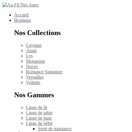
Accueil
Boutique
Nos Collections
Cayman
Anaïs
Lys
Monarque
Noces
Romance Signature
Versailles
Voltaire
Nos Gammes
Linge de lit
Linge de table
Linge de bain
Linge de bébé
Sujet de naissance