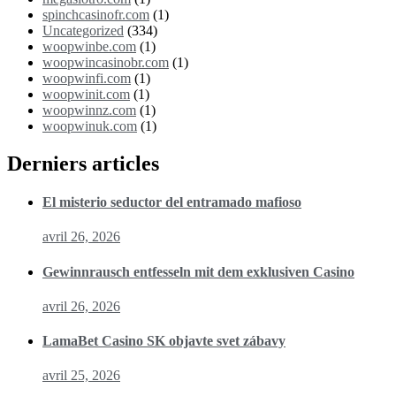
spinchcasinofr.com
(1)
Uncategorized
(334)
woopwinbe.com
(1)
woopwincasinobr.com
(1)
woopwinfi.com
(1)
woopwinit.com
(1)
woopwinnz.com
(1)
woopwinuk.com
(1)
Derniers articles
El misterio seductor del entramado mafioso
avril 26, 2026
Gewinnrausch entfesseln mit dem exklusiven Casino
avril 26, 2026
LamaBet Casino SK objavte svet zábavy
avril 25, 2026