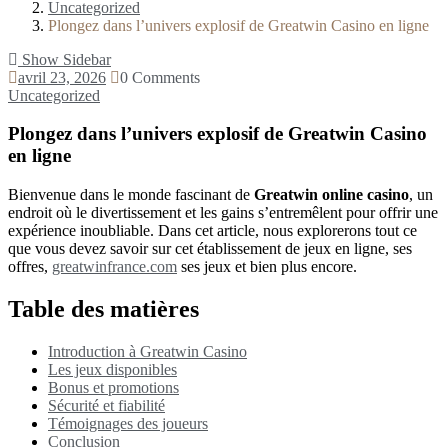
Uncategorized
Plongez dans l’univers explosif de Greatwin Casino en ligne
Show Sidebar
avril 23, 2026
0 Comments
Uncategorized
Plongez dans l’univers explosif de Greatwin Casino
en ligne
Bienvenue dans le monde fascinant de
Greatwin online casino
, un
endroit où le divertissement et les gains s’entremêlent pour offrir une
expérience inoubliable. Dans cet article, nous explorerons tout ce
que vous devez savoir sur cet établissement de jeux en ligne, ses
offres,
greatwinfrance.com
ses jeux et bien plus encore.
Table des matières
Introduction à Greatwin Casino
Les jeux disponibles
Bonus et promotions
Sécurité et fiabilité
Témoignages des joueurs
Conclusion