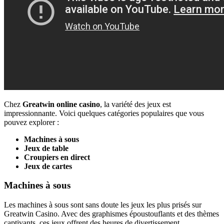
Chez
Greatwin online casino
, la variété des jeux est
impressionnante. Voici quelques catégories populaires que vous
pouvez explorer :
Machines à sous
Jeux de table
Croupiers en direct
Jeux de cartes
Machines à sous
Les machines à sous sont sans doute les jeux les plus prisés sur
Greatwin Casino. Avec des graphismes époustouflants et des thèmes
captivants, ces jeux offrent des heures de divertissement.