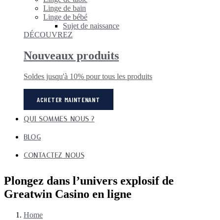
Linge de bain
Linge de bébé
Sujet de naissance
DÉCOUVREZ
Nouveaux produits
Soldes jusqu'à 10% pour tous les produits
ACHETER MAINTENANT
QUI SOMMES-NOUS ?
BLOG
CONTACTEZ-NOUS
Plongez dans l’univers explosif de
Greatwin Casino en ligne
Home