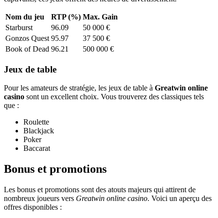
Nom du jeu
RTP (%)
Max. Gain
Starburst
96.09
50 000 €
Gonzos Quest
95.97
37 500 €
Book of Dead
96.21
500 000 €
Jeux de table
Pour les amateurs de stratégie, les jeux de table à
Greatwin online
casino
sont un excellent choix. Vous trouverez des classiques tels
que :
Roulette
Blackjack
Poker
Baccarat
Bonus et promotions
Les bonus et promotions sont des atouts majeurs qui attirent de
nombreux joueurs vers
Greatwin online casino
. Voici un aperçu des
offres disponibles :