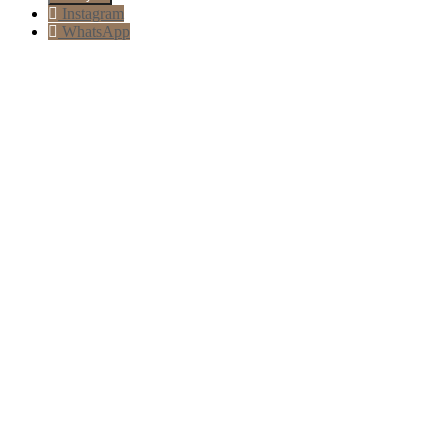
Instagram
WhatsApp