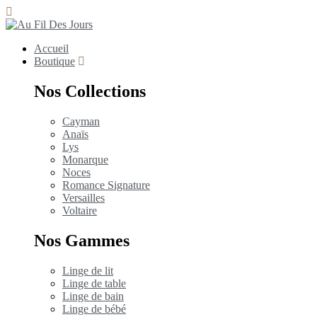
Accueil
Boutique
Nos Collections
Cayman
Anaïs
Lys
Monarque
Noces
Romance Signature
Versailles
Voltaire
Nos Gammes
Linge de lit
Linge de table
Linge de bain
Linge de bébé