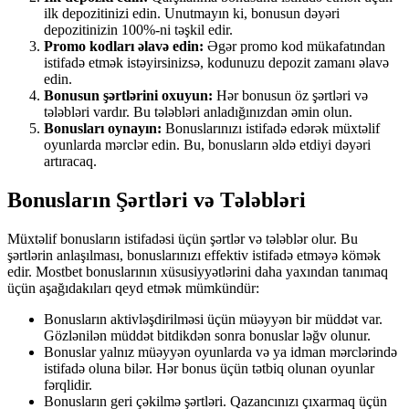
ilk depozitinizi edin. Unutmayın ki, bonusun dəyəri
depozitinizin 100%-ni təşkil edir.
Promo kodları əlavə edin:
Əgər promo kod mükafatından
istifadə etmək istəyirsinizsə, kodunuzu depozit zamanı əlavə
edin.
Bonusun şərtlərini oxuyun:
Hər bonusun öz şərtləri və
tələbləri vardır. Bu tələbləri anladığınızdan əmin olun.
Bonusları oynayın:
Bonuslarınızı istifadə edərək müxtəlif
oyunlarda mərclər edin. Bu, bonusların əldə etdiyi dəyəri
artıracaq.
Bonusların Şərtləri və Tələbləri
Müxtəlif bonusların istifadəsi üçün şərtlər və tələblər olur. Bu
şərtlərin anlaşılması, bonuslarınızı effektiv istifadə etməyə kömək
edir. Mostbet bonuslarının xüsusiyyətlərini daha yaxından tanımaq
üçün aşağıdakıları qeyd etmək mümkündür:
Bonusların aktivləşdirilməsi üçün müəyyən bir müddət var.
Gözlənilən müddət bitdikdən sonra bonuslar ləğv olunur.
Bonuslar yalnız müəyyən oyunlarda və ya idman mərclərində
istifadə oluna bilər. Hər bonus üçün tətbiq olunan oyunlar
fərqlidir.
Bonusların geri çəkilmə şərtləri. Qazancınızı çıxarmaq üçün