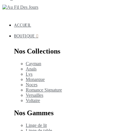
ACCUEIL
BOUTIQUE
Nos Collections
Cayman
Anaïs
Lys
Monarque
Noces
Romance Signature
Versailles
Voltaire
Nos Gammes
Linge de lit
Linge de table