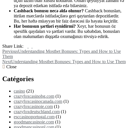
üçün lazım olan xüsusi kodlardır. Onları qeydiyyat zamanı və
ya depozit edərkən istifadə edə bilərsiniz.
Cashback bonusu necə əldə olunur?
Cashback bonusları,
itirilən mərclərdə istifadəçilərə geri qaytarılan depozitlərdir.
Bu, her həftə müəyyən bir faiz dərəcəsi ilə həyata keçirilir.
Hər bonusun şərtləri eynidirmi?
Xeyr, hər bonusun öz
spesifik qaydaları və şərtləri vardır. Bu səbəbdən, bonusları
olan məlumatları diqqətlə oxumağınızı tövsiyə edirik.
Share Link:
Post
Previous
Understanding Mostbet Bonuses: Types and How to Use
Them
navigation
Next
Understanding Mostbet Bonuses: Types and How to Use Them
Close
Catégories
casino
(21)
crazyfoxcasinobg.com
(1)
crazyfoxcasinocanada.com
(1)
crazyfoxcasinoie.com
(1)
crazyfoxdeutschland.com
(1)
esccasinoportugal.com
(1)
goodmancasinoie.com
(1)
goodmancasinopl.com
(1)