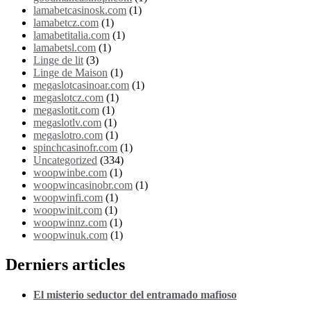
lamabetcasinosk.com
(1)
lamabetcz.com
(1)
lamabetitalia.com
(1)
lamabetsl.com
(1)
Linge de lit
(3)
Linge de Maison
(1)
megaslotcasinoar.com
(1)
megaslotcz.com
(1)
megaslotit.com
(1)
megaslotlv.com
(1)
megaslotro.com
(1)
spinchcasinofr.com
(1)
Uncategorized
(334)
woopwinbe.com
(1)
woopwincasinobr.com
(1)
woopwinfi.com
(1)
woopwinit.com
(1)
woopwinnz.com
(1)
woopwinuk.com
(1)
Derniers articles
El misterio seductor del entramado mafioso