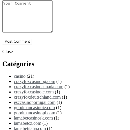
Close
Catégories
casino
(21)
crazyfoxcasinobg.com
(1)
crazyfoxcasinocanada.com
(1)
crazyfoxcasinoie.com
(1)
crazyfoxdeutschland.com
(1)
esccasinoportugal.com
(1)
goodmancasinoie.com
(1)
goodmancasinopl.com
(1)
lamabetcasinosk.com
(1)
lamabetcz.com
(1)
lamabetitalia.com
(1)