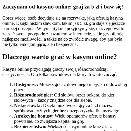
Zaczynam od kasyno online: graj za 5 zł i baw się!
Coraz więcej osób decyduje się na rozrywkę, jaką oferują kasyna
online. Dzięki niskim stawkom, takim jak 5 zł, gra staje się jeszcze
bardziej dostępna. W tym artykule przyjrzymy się, dlaczego warto
zacząć swoją przygodę z hazardem w internecie, jakie gry oferują
najlepsze możliwości, a także na co zwrócić uwagę, aby gra była
nie tylko emocjonująca, ale i bezpieczna.
Dlaczego warto grać w kasyno online?
Kasyna online przyciągają graczy swoją różnorodnością i
elastycznością. Oto kilka powodów, dla których warto zacząć:
Dostępność:
Możesz grać z dowolnego miejsca i o dowolnej
porze.
Różnorodność gier:
Od slotów, przez pokera, do gier
stołowych – każdy znajdzie coś dla siebie.
Niskie stawki:
Dzięki możliwości gry za 5 zł możesz
spróbować różnych gier bez dużego ryzyka finansowego.
Atrakcyjne bonusy:
Wielu operatorów oferuje bonusy
powitalne, co zwiększa kapitał na grę.
Bezpieczeństwo:
Większość kasyn online korzysta z