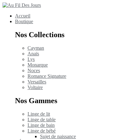
Accueil
Boutique
Nos Collections
Cayman
Anaïs
Lys
Monarque
Noces
Romance Signature
Versailles
Voltaire
Nos Gammes
Linge de lit
Linge de table
Linge de bain
Linge de bébé
Sujet de naissance