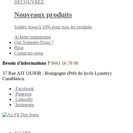
DÉCOUVREZ
Nouveaux produits
Soldes jusqu'à 10% pour tous les produits
Acheter maintenant
Qui Sommes-Nous ?
Blog
Contactez-nous
Besoin d'informations ?
0661 16 78 00
37 Rue AIT OURIR , Bourgogne (Près du lycée Lyautey)
Casablanca.
Facebook
Pinterest
LinkedIn
Instagram