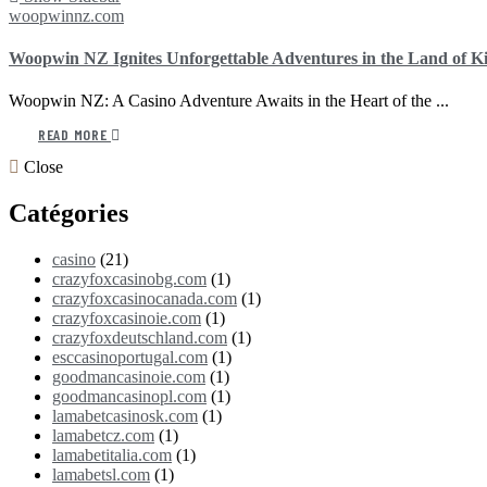
woopwinnz.com
Woopwin NZ Ignites Unforgettable Adventures in the Land of K
Woopwin NZ: A Casino Adventure Awaits in the Heart of the ...
READ MORE
Close
Catégories
casino
(21)
crazyfoxcasinobg.com
(1)
crazyfoxcasinocanada.com
(1)
crazyfoxcasinoie.com
(1)
crazyfoxdeutschland.com
(1)
esccasinoportugal.com
(1)
goodmancasinoie.com
(1)
goodmancasinopl.com
(1)
lamabetcasinosk.com
(1)
lamabetcz.com
(1)
lamabetitalia.com
(1)
lamabetsl.com
(1)