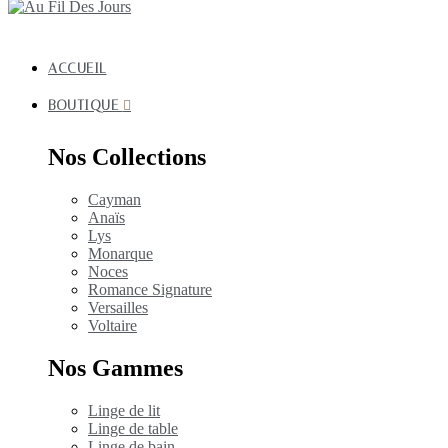
ACCUEIL
BOUTIQUE
Nos Collections
Cayman
Anaïs
Lys
Monarque
Noces
Romance Signature
Versailles
Voltaire
Nos Gammes
Linge de lit
Linge de table
Linge de bain