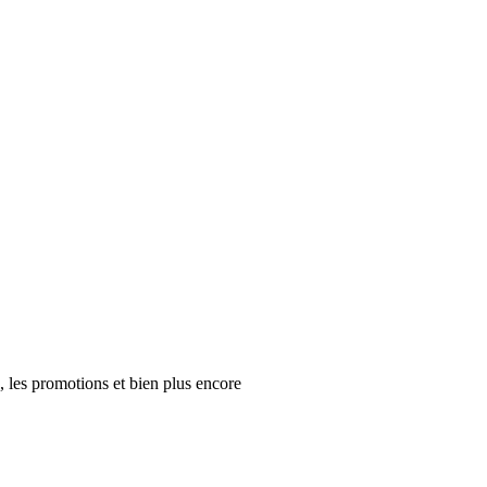
, les promotions et bien plus encore