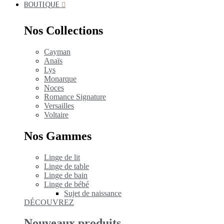
BOUTIQUE
Nos Collections
Cayman
Anaïs
Lys
Monarque
Noces
Romance Signature
Versailles
Voltaire
Nos Gammes
Linge de lit
Linge de table
Linge de bain
Linge de bébé
Sujet de naissance
DÉCOUVREZ
Nouveaux produits