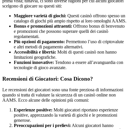
prima vista; tuttavia, ci sono diverse ragioni per cui alcuni giocatori
scelgono di giocare su questi siti:
Maggiore varietà di giochi:
Questi casinò offrono spesso un
catalogo di giochi più ampio rispetto ai loro omologhi AAMS.
Bonus e promozioni attraenti:
Offrono bonus di benvenuto
e promozioni che possono superare quelli dei casinò
regolamentati.
Più opzioni di pagamento:
Permettono l’uso di criptovalute
e altri metodi di pagamento alternativi.
Accessibilità e libertà:
Molti di questi casinò non hanno
limitazioni geografiche.
Funzioni innovative:
Tendono a essere all’avanguardia con
tecnologie di gioco avanzate.
Recensioni di Giocatori: Cosa Dicono?
Le recensioni dei giocatori sono una fonte preziosa di informazioni
quando si tratta di valutare la sicurezza di un casinò online non
AAMS. Ecco alcune delle opinioni più comuni:
Esperienze positive:
Molti giocatori riportano esperienze
positive, apprezzando la varietà di giochi e le promozioni
generose.
Preoccupazioni per i prelievi:
Alcuni giocatori hanno