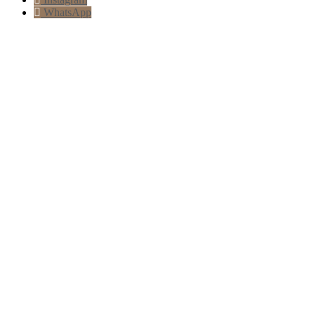
WhatsApp