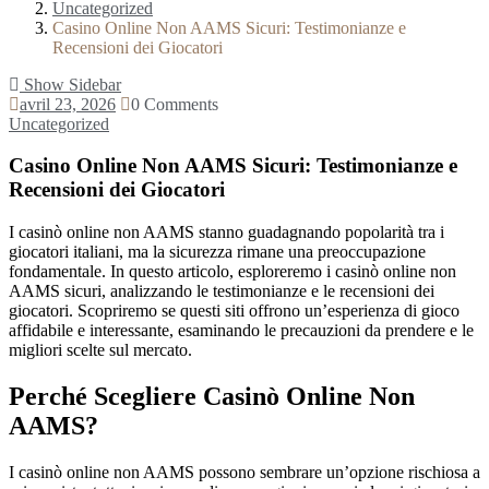
Uncategorized
Casino Online Non AAMS Sicuri: Testimonianze e
Recensioni dei Giocatori
Show Sidebar
avril 23, 2026
0 Comments
Uncategorized
Casino Online Non AAMS Sicuri: Testimonianze e
Recensioni dei Giocatori
I casinò online non AAMS stanno guadagnando popolarità tra i
giocatori italiani, ma la sicurezza rimane una preoccupazione
fondamentale. In questo articolo, esploreremo i casinò online non
AAMS sicuri, analizzando le testimonianze e le recensioni dei
giocatori. Scopriremo se questi siti offrono un’esperienza di gioco
affidabile e interessante, esaminando le precauzioni da prendere e le
migliori scelte sul mercato.
Perché Scegliere Casinò Online Non
AAMS?
I casinò online non AAMS possono sembrare un’opzione rischiosa a