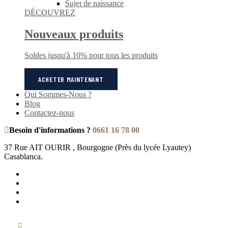
Sujet de naissance
DÉCOUVREZ
Nouveaux produits
Soldes jusqu'à 10% pour tous les produits
ACHETER MAINTENANT
Qui Sommes-Nous ?
Blog
Contactez-nous
Besoin d'informations ?
0661 16 78 00
37 Rue AIT OURIR , Bourgogne (Près du lycée Lyautey)
Casablanca.