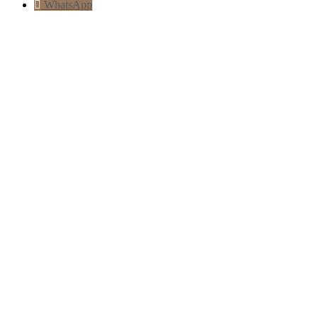
WhatsApp