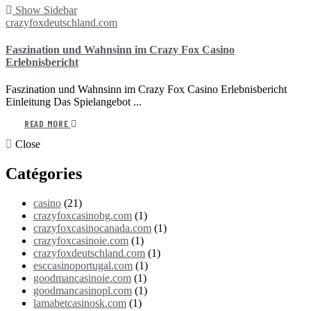
Show Sidebar
crazyfoxdeutschland.com
Faszination und Wahnsinn im Crazy Fox Casino
Erlebnisbericht
Faszination und Wahnsinn im Crazy Fox Casino Erlebnisbericht
Einleitung Das Spielangebot ...
READ MORE
Close
Catégories
casino
(21)
crazyfoxcasinobg.com
(1)
crazyfoxcasinocanada.com
(1)
crazyfoxcasinoie.com
(1)
crazyfoxdeutschland.com
(1)
esccasinoportugal.com
(1)
goodmancasinoie.com
(1)
goodmancasinopl.com
(1)
lamabetcasinosk.com
(1)