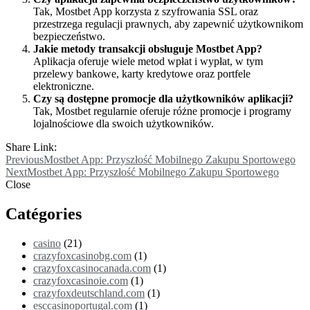
Tak, Mostbet App korzysta z szyfrowania SSL oraz
przestrzega regulacji prawnych, aby zapewnić użytkownikom
bezpieczeństwo.
Jakie metody transakcji obsługuje Mostbet App?
Aplikacja oferuje wiele metod wpłat i wypłat, w tym
przelewy bankowe, karty kredytowe oraz portfele
elektroniczne.
Czy są dostępne promocje dla użytkowników aplikacji?
Tak, Mostbet regularnie oferuje różne promocje i programy
lojalnościowe dla swoich użytkowników.
Share Link:
Post
Previous
Mostbet App: Przyszłość Mobilnego Zakupu Sportowego
Next
Mostbet App: Przyszłość Mobilnego Zakupu Sportowego
navigation
Close
Catégories
casino
(21)
crazyfoxcasinobg.com
(1)
crazyfoxcasinocanada.com
(1)
crazyfoxcasinoie.com
(1)
crazyfoxdeutschland.com
(1)
esccasinoportugal.com
(1)