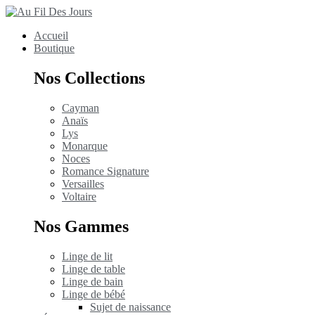
Accueil
Boutique
Nos Collections
Cayman
Anaïs
Lys
Monarque
Noces
Romance Signature
Versailles
Voltaire
Nos Gammes
Linge de lit
Linge de table
Linge de bain
Linge de bébé
Sujet de naissance