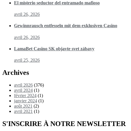
El misterio seductor del entramado mafioso
avril 26, 2026
Gewinnrausch entfesseln mit dem exklusiven Casino
avril 26, 2026
LamaBet Casino SK objavte svet zábavy
avril 25, 2026
Archives
avril 2026
(376)
avril 2024
(1)
février 2024
(1)
janvier 2024
(1)
août 2021
(2)
avril 2021
(1)
S'INSCRIRE À NOTRE NEWSLETTER