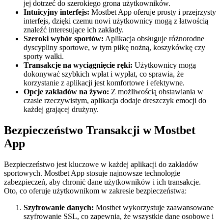
jej dotrzeć do szerokiego grona użytkowników.
Intuicyjny interfejs:
Mostbet App oferuje prosty i przejrzysty
interfejs, dzięki czemu nowi użytkownicy mogą z łatwością
znaleźć interesujące ich zakłady.
Szeroki wybór sportów:
Aplikacja obsługuje różnorodne
dyscypliny sportowe, w tym piłkę nożną, koszykówkę czy
sporty walki.
Transakcje na wyciągnięcie ręki:
Użytkownicy mogą
dokonywać szybkich wpłat i wypłat, co sprawia, że
korzystanie z aplikacji jest komfortowe i efektywne.
Opcje zakładów na żywo:
Z możliwością obstawiania w
czasie rzeczywistym, aplikacja dodaje dreszczyk emocji do
każdej grającej drużyny.
Bezpieczeństwo Transakcji w Mostbet
App
Bezpieczeństwo jest kluczowe w każdej aplikacji do zakładów
sportowych. Mostbet App stosuje najnowsze technologie
zabezpieczeń, aby chronić dane użytkowników i ich transakcje.
Oto, co oferuje użytkownikom w zakresie bezpieczeństwa:
Szyfrowanie danych:
Mostbet wykorzystuje zaawansowane
szyfrowanie SSL, co zapewnia, że wszystkie dane osobowe i