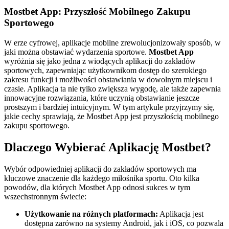
Mostbet App: Przyszłość Mobilnego Zakupu
Sportowego
W erze cyfrowej, aplikacje mobilne zrewolucjonizowały sposób, w
jaki można obstawiać wydarzenia sportowe.
Mostbet App
wyróżnia się jako jedna z wiodących aplikacji do zakładów
sportowych, zapewniając użytkownikom dostęp do szerokiego
zakresu funkcji i możliwości obstawiania w dowolnym miejscu i
czasie. Aplikacja ta nie tylko zwiększa wygodę, ale także zapewnia
innowacyjne rozwiązania, które uczynią obstawianie jeszcze
prostszym i bardziej intuicyjnym. W tym artykule przyjrzymy się,
jakie cechy sprawiają, że Mostbet App jest przyszłością mobilnego
zakupu sportowego.
Dlaczego Wybierać Aplikację Mostbet?
Wybór odpowiedniej aplikacji do zakładów sportowych ma
kluczowe znaczenie dla każdego miłośnika sportu. Oto kilka
powodów, dla których Mostbet App odnosi sukces w tym
wszechstronnym świecie:
Użytkowanie na różnych platformach:
Aplikacja jest
dostępna zarówno na systemy Android, jak i iOS, co pozwala