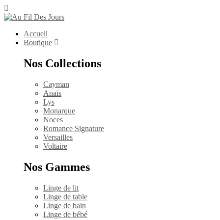
Accueil
Boutique
Nos Collections
Cayman
Anaïs
Lys
Monarque
Noces
Romance Signature
Versailles
Voltaire
Nos Gammes
Linge de lit
Linge de table
Linge de bain
Linge de bébé