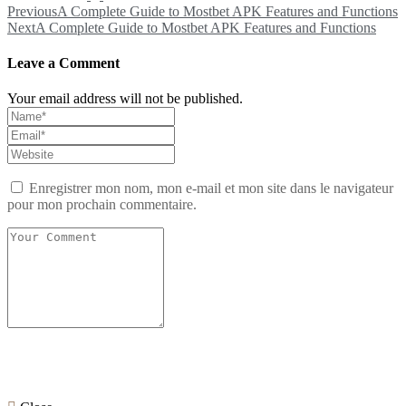
Post
Previous
A Complete Guide to Mostbet APK Features and Functions
Next
A Complete Guide to Mostbet APK Features and Functions
navigation
Leave a Comment
Your email address will not be published.
Enregistrer mon nom, mon e-mail et mon site dans le navigateur
pour mon prochain commentaire.