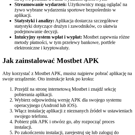
Streamowanie wydarzeń:
Użytkownicy mogą oglądać na
żywo wybrane wydarzenia sportowe bezpośrednio w
aplikacji.
Statystyki i analizy:
Aplikacja dostarcza szczegółowe
statystyki dotyczące drużyn i zawodników, co ułatwia
podejmowanie decyzji.
Intuicyjny system wpłat i wypłat:
Mostbet zapewnia różne
metody płatności, w tym przelewy bankowe, portfele
elektroniczne i kryptowaluty.
Jak zainstalować Mostbet APK
Aby korzystać z Mostbet APK, musisz najpierw pobrać aplikację na
swoje urządzenie. Oto instrukcje krok po kroku:
Przejdź na stronę internetową Mostbet i znajdź sekcję
pobierania aplikacji.
Wybierz odpowiednią wersję APK dla swojego systemu
operacyjnego (Android lub iOS).
Włącz instalację aplikacji z nieznanych źródeł w ustawieniach
swojego telefonu.
Pobierz plik APK i otwórz go, aby rozpocząć proces
instalacji.
Po zakończeniu instalacji, zarejestruj się lub zaloguj do