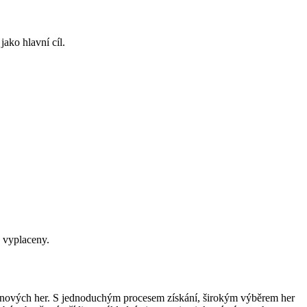
jako hlavní cíl.
 vyplaceny.
ání nových her. S jednoduchým procesem získání, širokým výběrem her