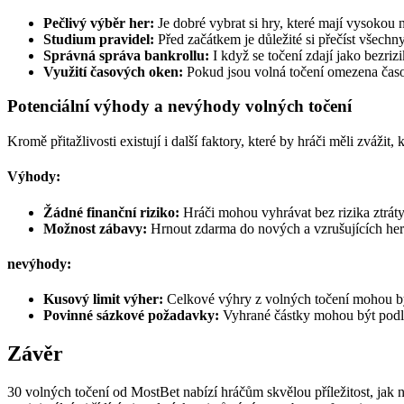
Pečlivý výběr her:
Je dobré vybrat si hry, které mají vysokou n
Studium pravidel:
Před začátkem je důležité si přečíst všec
Správná správa bankrollu:
I když se točení zdají jako bezriz
Využití časových oken:
Pokud jsou volná točení omezena časovým
Potenciální výhody a nevýhody volných točení
Kromě přitažlivosti existují i další faktory, které by hráči měli zvážit
Výhody:
Žádné finanční riziko:
Hráči mohou vyhrávat bez rizika ztráty
Možnost zábavy:
Hrnout zdarma do nových a vzrušujících her 
nevýhody:
Kusový limit výher:
Celkové výhry z volných točení mohou být
Povinné sázkové požadavky:
Vyhrané částky mohou být podlé
Závěr
30 volných točení od MostBet nabízí hráčům skvělou příležitost, jak 