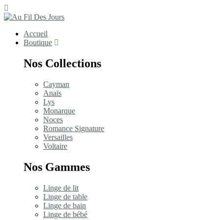
Accueil
Boutique
Nos Collections
Cayman
Anaïs
Lys
Monarque
Noces
Romance Signature
Versailles
Voltaire
Nos Gammes
Linge de lit
Linge de table
Linge de bain
Linge de bébé