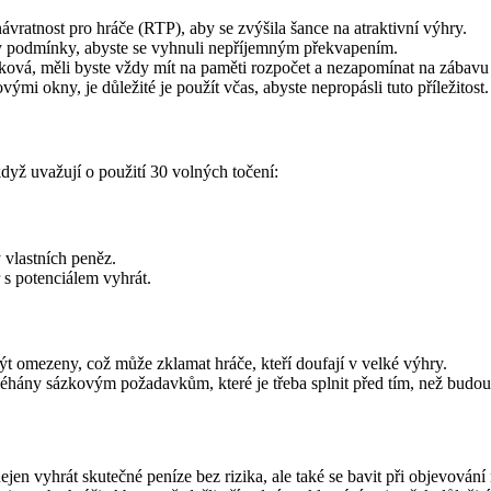
ávratnost pro hráče (RTP), aby se zvýšila šance na atraktivní výhry.
hny podmínky, abyste se vyhnuli nepříjemným překvapením.
iková, měli byste vždy mít na paměti rozpočet a nezapomínat na zábavu 
i okny, je důležité je použít včas, abyste nepropásli tuto příležitost.
, když uvažují o použití 30 volných točení:
 vlastních peněz.
s potenciálem vyhrát.
 omezeny, což může zklamat hráče, kteří doufají v velké výhry.
hány sázkovým požadavkům, které je třeba splnit před tím, než budou
nejen vyhrát skutečné peníze bez rizika, ale také se bavit při objevov