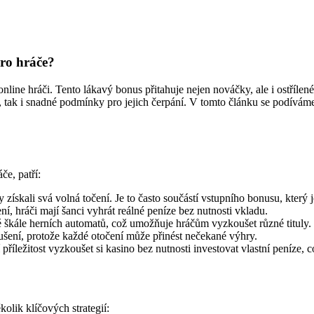
pro hráče?
ine hráči. Tento lákavý bonus přitahuje nejen nováčky, ale i ostřílen
, tak i snadné podmínky pro jejich čerpání. V tomto článku se podíváme
če, patří:
 získali svá volná točení. Je to často součástí vstupního bonusu, který 
ní, hráči mají šanci vyhrát reálné peníze bez nutnosti vkladu.
ké škále herních automatů, což umožňuje hráčům vyzkoušet různé tituly.
rušení, protože každé otočení může přinést nečekané výhry.
 příležitost vyzkoušet si kasino bez nutnosti investovat vlastní peníze
olik klíčových strategií: