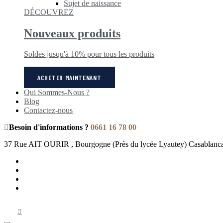
Sujet de naissance
DÉCOUVREZ
Nouveaux produits
Soldes jusqu'à 10% pour tous les produits
ACHETER MAINTENANT
Qui Sommes-Nous ?
Blog
Contactez-nous
Besoin d'informations ?
0661 16 78 00
37 Rue AIT OURIR , Bourgogne (Près du lycée Lyautey) Casablanc