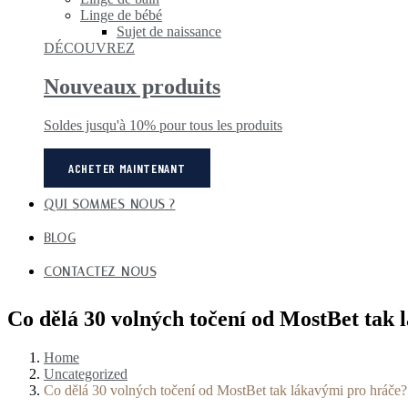
Linge de bébé
Sujet de naissance
DÉCOUVREZ
Nouveaux produits
Soldes jusqu'à 10% pour tous les produits
ACHETER MAINTENANT
QUI SOMMES-NOUS ?
BLOG
CONTACTEZ-NOUS
Co dělá 30 volných točení od MostBet tak
Home
Uncategorized
Co dělá 30 volných točení od MostBet tak lákavými pro hráče?