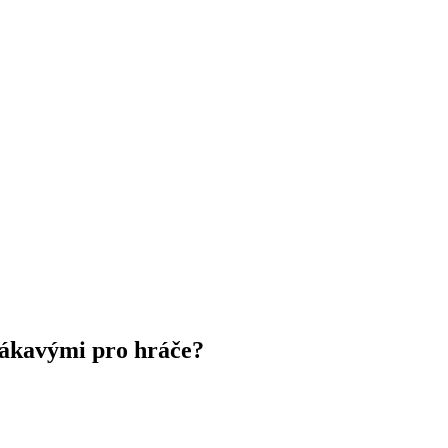
 lákavými pro hráče?