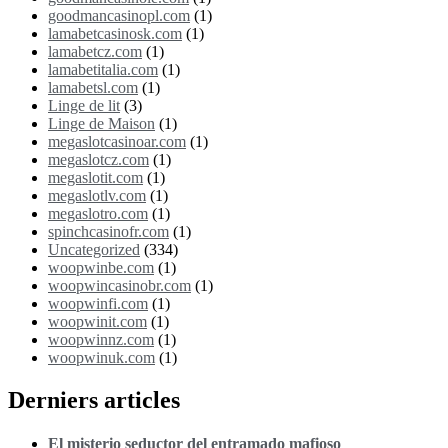
goodmancasinopl.com
(1)
lamabetcasinosk.com
(1)
lamabetcz.com
(1)
lamabetitalia.com
(1)
lamabetsl.com
(1)
Linge de lit
(3)
Linge de Maison
(1)
megaslotcasinoar.com
(1)
megaslotcz.com
(1)
megaslotit.com
(1)
megaslotlv.com
(1)
megaslotro.com
(1)
spinchcasinofr.com
(1)
Uncategorized
(334)
woopwinbe.com
(1)
woopwincasinobr.com
(1)
woopwinfi.com
(1)
woopwinit.com
(1)
woopwinnz.com
(1)
woopwinuk.com
(1)
Derniers articles
El misterio seductor del entramado mafioso