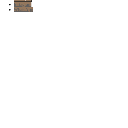
Instagram
WhatsApp