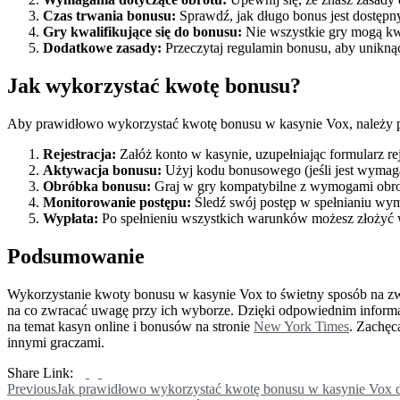
Czas trwania bonusu:
Sprawdź, jak długo bonus jest dostępny
Gry kwalifikujące się do bonusu:
Nie wszystkie gry mogą kwa
Dodatkowe zasady:
Przeczytaj regulamin bonusu, aby unikną
Jak wykorzystać kwotę bonusu?
Aby prawidłowo wykorzystać kwotę bonusu w kasynie Vox, należy p
Rejestracja:
Załóż konto w kasynie, uzupełniając formularz rej
Aktywacja bonusu:
Użyj kodu bonusowego (jeśli jest wymaga
Obróbka bonusu:
Graj w gry kompatybilne z wymogami obrot
Monitorowanie postępu:
Śledź swój postęp w spełnianiu wy
Wypłata:
Po spełnieniu wszystkich warunków możesz złożyć 
Podsumowanie
Wykorzystanie kwoty bonusu w kasynie Vox to świetny sposób na zwię
na co zwracać uwagę przy ich wyborze. Dzięki odpowiednim informacjom
na temat kasyn online i bonusów na stronie
New York Times
. Zachęc
innymi graczami.
Share Link:
Post
Previous
Jak prawidłowo wykorzystać kwotę bonusu w kasynie Vox 