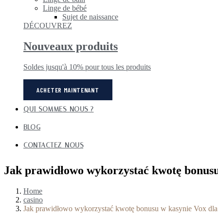
Linge de bébé
Sujet de naissance
DÉCOUVREZ
Nouveaux produits
Soldes jusqu'à 10% pour tous les produits
ACHETER MAINTENANT
QUI SOMMES-NOUS ?
BLOG
CONTACTEZ-NOUS
Jak prawidłowo wykorzystać kwotę bonusu
Home
casino
Jak prawidłowo wykorzystać kwotę bonusu w kasynie Vox dl