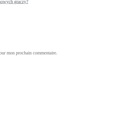
nowych graczy?
 pour mon prochain commentaire.