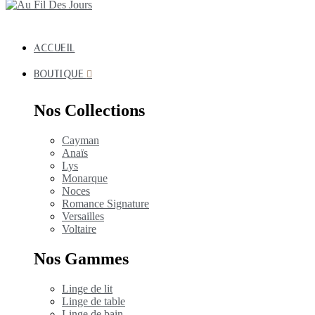
ACCUEIL
BOUTIQUE
Nos Collections
Cayman
Anaïs
Lys
Monarque
Noces
Romance Signature
Versailles
Voltaire
Nos Gammes
Linge de lit
Linge de table
Linge de bain