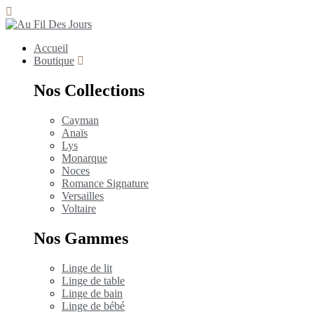
Accueil
Boutique
Nos Collections
Cayman
Anaïs
Lys
Monarque
Noces
Romance Signature
Versailles
Voltaire
Nos Gammes
Linge de lit
Linge de table
Linge de bain
Linge de bébé