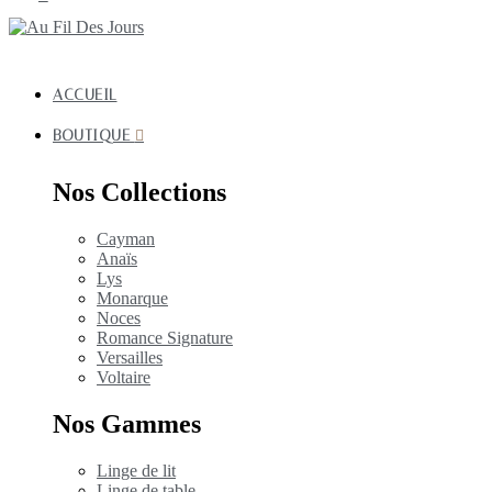
ACCUEIL
BOUTIQUE
Nos Collections
Cayman
Anaïs
Lys
Monarque
Noces
Romance Signature
Versailles
Voltaire
Nos Gammes
Linge de lit
Linge de table