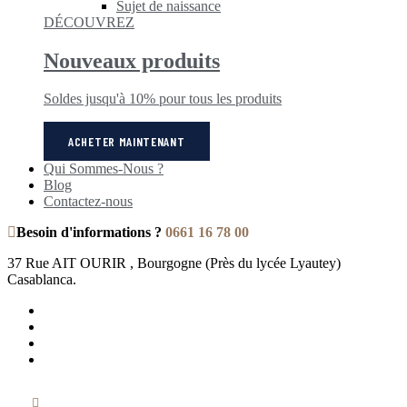
Sujet de naissance
DÉCOUVREZ
Nouveaux produits
Soldes jusqu'à 10% pour tous les produits
ACHETER MAINTENANT
Qui Sommes-Nous ?
Blog
Contactez-nous
Besoin d'informations ?
0661 16 78 00
37 Rue AIT OURIR , Bourgogne (Près du lycée Lyautey)
Casablanca.