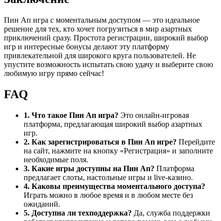
Пин Ап игра с моментальным доступом — это идеальное
решение для тех, кто хочет погрузиться в мир азартных
приключений сразу. Простота регистрации, широкий выбор
игр и интересные бонусы делают эту платформу
привлекательной для широкого круга пользователей. Не
упустите возможность испытать свою удачу и выберите свою
любимую игру прямо сейчас!
FAQ
1. Что такое Пин Ап игра?
Это онлайн-игровая
платформа, предлагающая широкий выбор азартных
игр.
2. Как зарегистрироваться в Пин Ап игре?
Перейдите
на сайт, нажмите на кнопку «Регистрация» и заполните
необходимые поля.
3. Какие игры доступны на Пин Ап?
Платформа
предлагает слоты, настольные игры и live-казино.
4. Каковы преимущества моментального доступа?
Играть можно в любое время и в любом месте без
ожиданий.
5. Доступна ли техподдержка?
Да, служба поддержки