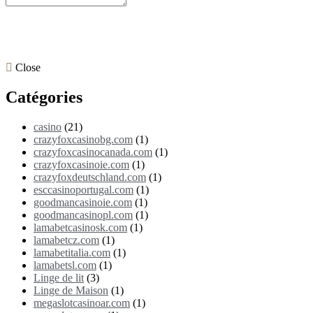
Close
Catégories
casino
(21)
crazyfoxcasinobg.com
(1)
crazyfoxcasinocanada.com
(1)
crazyfoxcasinoie.com
(1)
crazyfoxdeutschland.com
(1)
esccasinoportugal.com
(1)
goodmancasinoie.com
(1)
goodmancasinopl.com
(1)
lamabetcasinosk.com
(1)
lamabetcz.com
(1)
lamabetitalia.com
(1)
lamabetsl.com
(1)
Linge de lit
(3)
Linge de Maison
(1)
megaslotcasinoar.com
(1)