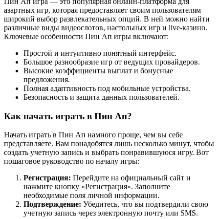
Пин Ап игра — это популярная онлайн-платформа для
азартных игр, которая предоставляет своим пользователям
широкий выбор развлекательных опций. В ней можно найти
различные виды видеослотов, настольных игр и live-казино.
Ключевые особенности Пин Ап игры включают:
Простой и интуитивно понятный интерфейс.
Большое разнообразие игр от ведущих провайдеров.
Высокие коэффициенты выплат и бонусные
предложения.
Полная адаптивность под мобильные устройства.
Безопасность и защита данных пользователей.
Как начать играть в Пин Ап?
Начать играть в Пин Ап намного проще, чем вы себе
представляете. Вам понадобятся лишь несколько минут, чтобы
создать учетную запись и выбрать понравившуюся игру. Вот
пошаговое руководство по началу игры:
Регистрация:
Перейдите на официальный сайт и
нажмите кнопку «Регистрация». Заполните
необходимые поля личной информации.
Подтверждение:
Убедитесь, что вы подтвердили свою
учетную запись через электронную почту или SMS.