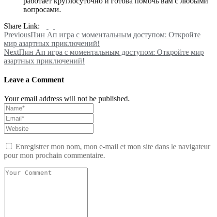
работает круглосуточно и готова помочь вам с любыми
вопросами.
Share Link:
Post
Previous
Пин Ап игра с моментальным доступом: Откройте
мир азартных приключений!
navigation
Next
Пин Ап игра с моментальным доступом: Откройте мир
азартных приключений!
Leave a Comment
Your email address will not be published.
Enregistrer mon nom, mon e-mail et mon site dans le navigateur
pour mon prochain commentaire.