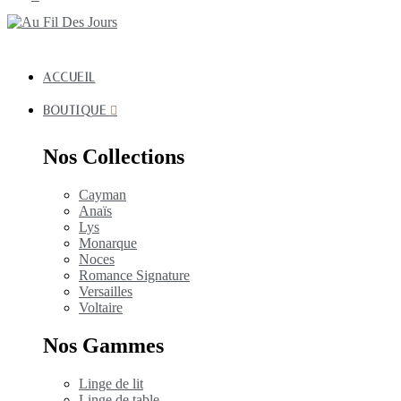
ACCUEIL
BOUTIQUE
Nos Collections
Cayman
Anaïs
Lys
Monarque
Noces
Romance Signature
Versailles
Voltaire
Nos Gammes
Linge de lit
Linge de table