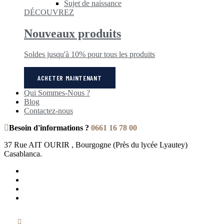
Sujet de naissance
DÉCOUVREZ
Nouveaux produits
Soldes jusqu'à 10% pour tous les produits
ACHETER MAINTENANT
Qui Sommes-Nous ?
Blog
Contactez-nous
Besoin d'informations ?
0661 16 78 00
37 Rue AIT OURIR , Bourgogne (Près du lycée Lyautey)
Casablanca.