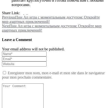
работает круглосуточно и готова помочь вам с любыми
вопросами.
Share Link:
Post
Previous
Пин Ап игра с моментальным доступом: Откройте
мир азартных приключений!
navigation
Next
Пин Ап игра с моментальным доступом: Откройте мир
азартных приключений!
Leave a Comment
Your email address will not be published.
Enregistrer mon nom, mon e-mail et mon site dans le navigateur
pour mon prochain commentaire.