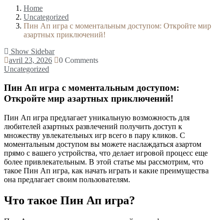
Home
Uncategorized
Пин Ап игра с моментальным доступом: Откройте мир
азартных приключений!
Show Sidebar
avril 23, 2026
0 Comments
Uncategorized
Пин Ап игра с моментальным доступом:
Откройте мир азартных приключений!
Пин Ап игра предлагает уникальную возможность для
любителей азартных развлечений получить доступ к
множеству увлекательных игр всего в пару кликов. С
моментальным доступом вы можете наслаждаться азартом
прямо с вашего устройства, что делает игровой процесс еще
более привлекательным. В этой статье мы рассмотрим, что
такое Пин Ап игра, как начать играть и какие преимущества
она предлагает своим пользователям.
Что такое Пин Ап игра?