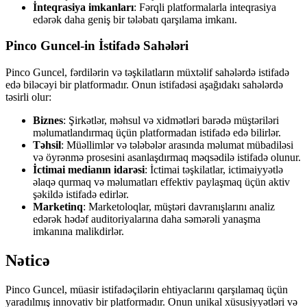
İnteqrasiya imkanları
: Fərqli platformalarla inteqrasiya
edərək daha geniş bir tələbatı qarşılama imkanı.
Pinco Guncel-in İstifadə Sahələri
Pinco Guncel, fərdilərin və təşkilatların müxtəlif sahələrdə istifadə
edə biləcəyi bir platformadır. Onun istifadəsi aşağıdakı sahələrdə
təsirli olur:
Biznes
: Şirkətlər, məhsul və xidmətləri barədə müştəriləri
məlumatlandırmaq üçün platformadan istifadə edə bilirlər.
Təhsil
: Müəllimlər və tələbələr arasında məlumat mübadiləsi
və öyrənmə prosesini asanlaşdırmaq məqsədilə istifadə olunur.
İctimai medianın idarəsi
: İctimai təşkilatlar, ictimaiyyətlə
əlaqə qurmaq və məlumatları effektiv paylaşmaq üçün aktiv
şəkildə istifadə edirlər.
Marketinq
: Marketoloqlar, müştəri davranışlarını analiz
edərək hədəf auditoriyalarına daha səmərəli yanaşma
imkanına malikdirlər.
Nəticə
Pinco Guncel, müasir istifadəçilərin ehtiyaclarını qarşılamaq üçün
yaradılmış innovativ bir platformadır. Onun unikal xüsusiyyətləri və