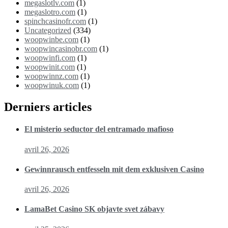
megaslotlv.com
(1)
megaslotro.com
(1)
spinchcasinofr.com
(1)
Uncategorized
(334)
woopwinbe.com
(1)
woopwincasinobr.com
(1)
woopwinfi.com
(1)
woopwinit.com
(1)
woopwinnz.com
(1)
woopwinuk.com
(1)
Derniers articles
El misterio seductor del entramado mafioso
avril 26, 2026
Gewinnrausch entfesseln mit dem exklusiven Casino
avril 26, 2026
LamaBet Casino SK objavte svet zábavy