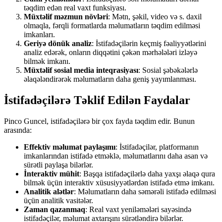
təqdim edən real vaxt funksiyası.
Müxtəlif məzmun növləri
: Mətn, şəkil, video və s. daxil
olmaqla, fərqli formatlarda məlumatların təqdim edilməsi
imkanları.
Geriyə dönük analiz
: İstifadəçilərin keçmiş fəaliyyətlərini
analiz edərək, onların diqqətini çəkən mərhələləri izləyə
bilmək imkanı.
Müxtəlif sosial media inteqrasiyası
: Sosial şəbəkələrlə
əlaqələndirərək məlumatların daha geniş yayımlanması.
İstifadəçilərə Təklif Edilən Faydalar
Pinco Guncel, istifadəçilərə bir çox fayda təqdim edir. Bunun
arasında:
Effektiv məlumat paylaşımı
: İstifadəçilər, platformanın
imkanlarından istifadə etməklə, məlumatlarını daha asan və
sürətli paylaşa bilərlər.
İnteraktiv mühit
: Başqa istifadəçilərlə daha yaxşı əlaqə qura
bilmək üçün interaktiv xüsusiyyətlərdən istifadə etmə imkanı.
Analitik alətlər
: Məlumatların daha səmərəli istifadə edilməsi
üçün analitik vasitələr.
Zaman qazanmaq
: Real vaxt yeniləmələri sayəsində
istifadəçilər, məlumat axtarışını sürətləndirə bilərlər.