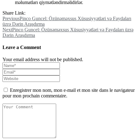
məlumatları qiymətləndirməlidirlər.
Share Link:
Post
Previous
Pinco Guncel: Özünəməxsus Xüsusiyyətləri və Faydaları
üzrə Dərin Araşdırma
navigation
Next
Pinco Guncel: Özünəməxsus Xüsusiyyətləri və Faydaları üzrə
Dərin Araşdırma
Leave a Comment
Your email address will not be published.
Enregistrer mon nom, mon e-mail et mon site dans le navigateur
pour mon prochain commentaire.