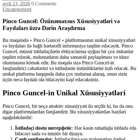
avril 23, 2026
0 Comments
Uncategorized
Pinco Guncel: Özünəməxsus Xüsusiyyətləri və
Faydaları üzrə Dərin Araşdırma
Bu məqalədə « Pinco Guncel » platformasının unikal xüsusiyyətləri
və faydaları ilə bağlı hərtərəfli informasiya təqdim edəcəyik. Pinco
Guncel, müasir istifadəçilərin ehtiyaclarına uyğun bir çox imkanlar
təqdim edərək, məlumatların daha səmərəli paylaşılması və idarə
olunmasına kömək edir. Bu məqalə sizə Pinco Guncel-in
fərqləndirici cəhətlərini və istifadənin üstünlüklərini izah edəcək. Bu
unikal platforma haqqında daha çox məlumat alaraq, onun sizin
üçün necə faydalı ola biləcəyini kəşf edəcəksiniz.
Pinco Guncel-in Unikal Xüsusiyyətləri
Pinco Guncel, bir neçə atraktiv xüsusiyyəti ilə seçilir ki, bu da onu
digər platformalardan fərqləndirir. Bu xüsusiyyətlərdən bəziləri
aşağıdakılardır:
İstifadəçi dostu интерфейс
: Hər kəsin rahatlıqla istifadə edə
biləcəyi sadə və intuitiv bir dizayn.
Canlı yeniləmələr
: İstifadəçilərə son məlumatları dərhal