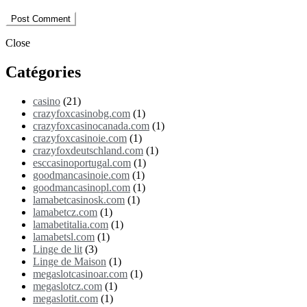
Close
Catégories
casino
(21)
crazyfoxcasinobg.com
(1)
crazyfoxcasinocanada.com
(1)
crazyfoxcasinoie.com
(1)
crazyfoxdeutschland.com
(1)
esccasinoportugal.com
(1)
goodmancasinoie.com
(1)
goodmancasinopl.com
(1)
lamabetcasinosk.com
(1)
lamabetcz.com
(1)
lamabetitalia.com
(1)
lamabetsl.com
(1)
Linge de lit
(3)
Linge de Maison
(1)
megaslotcasinoar.com
(1)
megaslotcz.com
(1)
megaslotit.com
(1)