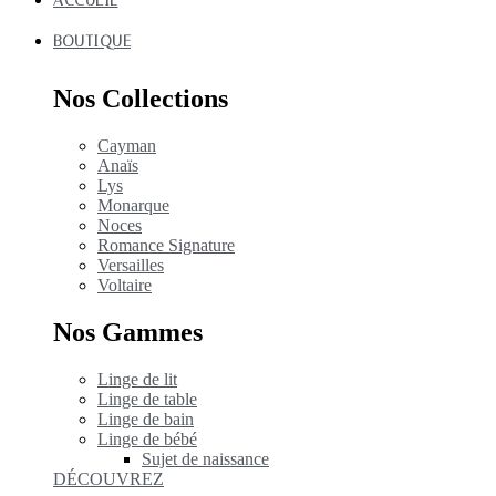
ACCUEIL
BOUTIQUE
Nos Collections
Cayman
Anaïs
Lys
Monarque
Noces
Romance Signature
Versailles
Voltaire
Nos Gammes
Linge de lit
Linge de table
Linge de bain
Linge de bébé
Sujet de naissance
DÉCOUVREZ