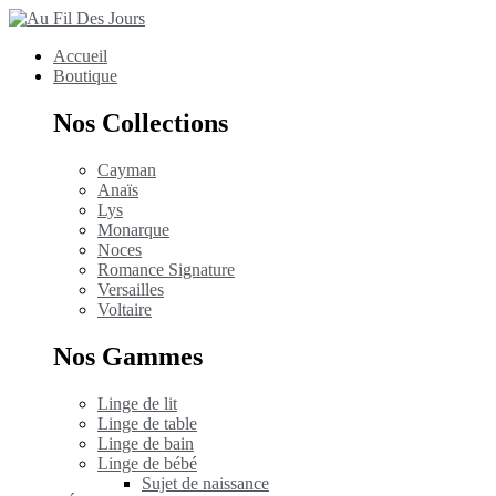
Accueil
Boutique
Nos Collections
Cayman
Anaïs
Lys
Monarque
Noces
Romance Signature
Versailles
Voltaire
Nos Gammes
Linge de lit
Linge de table
Linge de bain
Linge de bébé
Sujet de naissance