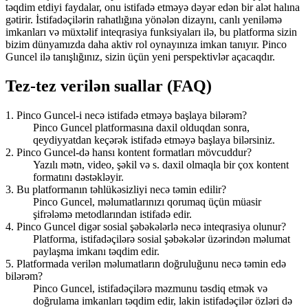
təqdim etdiyi faydalar, onu istifadə etməyə dəyər edən bir alət halına
gətirir. İstifadəçilərin rahatlığına yönələn dizaynı, canlı yeniləmə
imkanları və müxtəlif inteqrasiya funksiyaları ilə, bu platforma sizin
bizim dünyamızda daha aktiv rol oynayınıza imkan tanıyır. Pinco
Guncel ilə tanışlığınız, sizin üçün yeni perspektivlər açacaqdır.
Tez-tez verilən suallar (FAQ)
1. Pinco Guncel-i necə istifadə etməyə başlaya bilərəm?
Pinco Guncel platformasına daxil olduqdan sonra,
qeydiyyatdan keçərək istifadə etməyə başlaya bilərsiniz.
2. Pinco Guncel-də hansı kontent formatları mövcuddur?
Yazılı mətn, video, şəkil və s. daxil olmaqla bir çox kontent
formatını dəstəkləyir.
3. Bu platformanın təhlükəsizliyi necə təmin edilir?
Pinco Guncel, məlumatlarınızı qorumaq üçün müasir
şifrələmə metodlarından istifadə edir.
4. Pinco Guncel digər sosial şəbəkələrlə necə inteqrasiya olunur?
Platforma, istifadəçilərə sosial şəbəkələr üzərindən məlumat
paylaşma imkanı təqdim edir.
5. Platformada verilən məlumatların doğruluğunu necə təmin edə
bilərəm?
Pinco Guncel, istifadəçilərə məzmunu təsdiq etmək və
doğrulama imkanları təqdim edir, lakin istifadəçilər özləri də