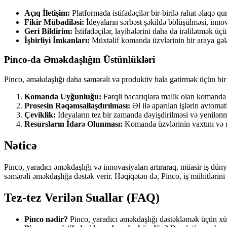
Açıq İletişim:
Platformada istifadəçilər bir-birilə rahat əlaqə qura
Fikir Mübadiləsi:
İdeyaların sərbəst şəkildə bölüşülməsi, inno
Geri Bildirim:
İstifadəçilər, layihələrini daha da irəlilətmək üç
İşbirliyi İmkanları:
Müxtəlif komanda üzvlərinin bir araya gələrə
Pinco-da Əməkdaşlığın Üstünlükləri
Pinco, əməkdaşlığı daha səmərəli və produktiv hala gətirmək üçün bir 
Komanda Uyğunluğu:
Fərqli bacarıqlara malik olan komanda üz
Prosesin Rəqəmsallaşdırılması:
Əl ilə aparılan işlərin avtomat
Çeviklik:
İdeyaların tez bir zamanda dəyişdirilməsi və yenilənmə
Resursların İdarə Olunması:
Komanda üzvlərinin vaxtını və re
Nəticə
Pinco, yaradıcı əməkdaşlığı və innovasiyaları artıraraq, müasir iş dün
səmərəli əməkdaşlığa dəstək verir. Həqiqətən də, Pinco, iş mühitlərini d
Tez-tez Verilən Suallar (FAQ)
Pinco nədir?
Pinco, yaradıcı əməkdaşlığı dəstəkləmək üçün xüsu