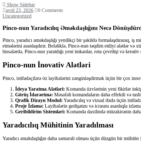
Show Sidebar
avril 23, 2026
0 Comments
Uncategorized
Pinco-nun Yaradıcılıq Əməkdaşlığını Necə Dönüşdü
Pinco, yaradıcı əməkdaşlığı yenilikçi bir şəkildə formalaşdıraraq, iş m
etmələrini asanlaşdırır. Beləliklə, Pinco-nun təqdim etdiyi alətlər və xü
hissələrdə, Pinco-nun yaratdığı yeni imkanlar, rota çevrilişi və kreati
Pinco-nun İnovativ Alətləri
Pinco, istifadəçilərə öz layihələrini zənginləşdirmək üçün bir çox innov
İdeya Yaratma Alətləri:
Komanda üzvlərinin yeni fikirlər inkiş
Görüş İdarəetmə:
Məsafəli komandaların daha effektli və tashk
Qrafik Dizayn Modul:
Yaradıcılıq və vizual ifadə üçün istifadə 
Proje İzləmə:
Layihələrin gedişatını və icrasını asanlıqla izləm
Geribildirim Sistemləri:
Komanda daxilində müzakirənin daha s
Yaradıcılıq Mühitinin Yaradılması
Yaradıcı əməkdaşlığın daha səmərəli olması üçün düzgün bir mühitin ya