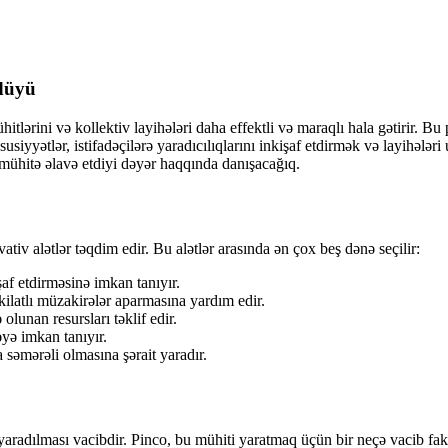
rdüyü
ühitlərini və kollektiv layihələri daha effektli və maraqlı hala gətirir.
susiyyətlər, istifadəçilərə yaradıcılıqlarını inkişaf etdirmək və layihələ
v mühitə əlavə etdiyi dəyər haqqında danışacağıq.
ativ alətlər təqdim edir. Bu alətlər arasında ən çox beş dənə seçilir:
af etdirməsinə imkan tanıyır.
ilatlı müzakirələr aparmasına yardım edir.
olunan resursları təklif edir.
əyə imkan tanıyır.
əmərəli olmasına şərait yaradır.
radılması vacibdir. Pinco, bu mühiti yaratmaq üçün bir neçə vacib fakto