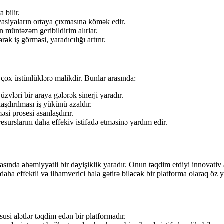
 bilir.
vasiyaların ortaya çıxmasına kömək edir.
ün müntəzəm geribildirim alırlar.
k iş görməsi, yaradıcılığı artırır.
çox üstünlüklərə malikdir. Bunlar arasında:
vləri bir araya gələrək sinerji yaradır.
laşdırılması iş yükünü azaldır.
si prosesi asanlaşdırır.
surslarını daha effekiv istifadə etməsinə yardım edir.
yasında əhəmiyyətli bir dəyişiklik yaradır. Onun təqdim etdiyi innovati
aha effektli və ilhamverici hala gətirə biləcək bir platforma olaraq öz ye
si alətlər təqdim edən bir platformadır.