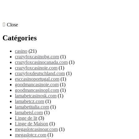
Close
Catégories
casino
(21)
crazyfoxcasinobg.com
(1)
crazyfoxcasinocanada.com
(1)
crazyfoxcasinoie.com
(1)
crazyfoxdeutschland.com
(1)
esccasinoportugal.com
(1)
goodmancasinoie.com
(1)
goodmancasinopl.com
(1)
lamabetcasinosk.com
(1)
lamabetcz.com
(1)
lamabetitalia.com
(1)
lamabetsl.com
(1)
Linge de lit
(3)
Linge de Maison
(1)
megaslotcasinoar.com
(1)
megaslotcz.com
(1)