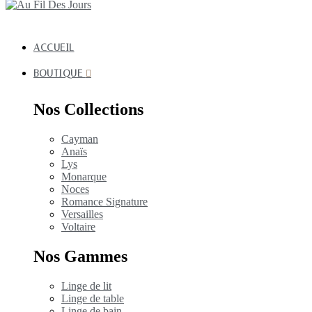
ACCUEIL
BOUTIQUE
Nos Collections
Cayman
Anaïs
Lys
Monarque
Noces
Romance Signature
Versailles
Voltaire
Nos Gammes
Linge de lit
Linge de table
Linge de bain