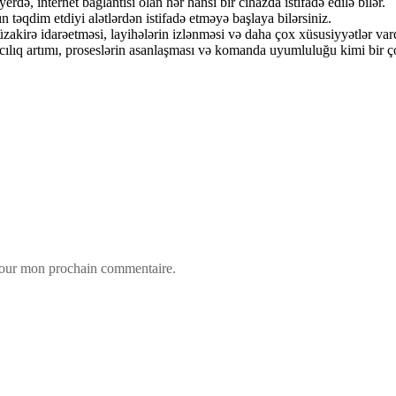
rdə, internet bağlantısı olan hər hansı bir cihazda istifadə edilə bilər.
 təqdim etdiyi alətlərdən istifadə etməyə başlaya bilərsiniz.
akirə idarəetməsi, layihələrin izlənməsi və daha çox xüsusiyyətlər vard
ılıq artımı, proseslərin asanlaşması və komanda uyumluluğu kimi bir ço
 pour mon prochain commentaire.