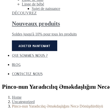
Linge de bébé
Sujet de naissance
DÉCOUVREZ
Nouveaux produits
Soldes jusqu'à 10% pour tous les produits
ACHETER MAINTENANT
QUI SOMMES-NOUS ?
BLOG
CONTACTEZ-NOUS
Pinco-nun Yaradıcılıq Əməkdaşlığını Nec
Home
Uncategorized
Pinco-nun Yaradıcılıq Əməkdaşlığını Necə Dönüşdürdüyü