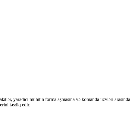
v alətlər, yaradıcı mühitin formalaşmasına və komanda üzvləri arasında
rini təsdiq edir.