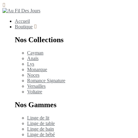
Accueil
Boutique
Nos Collections
Cayman
Anaïs
Lys
Monarque
Noces
Romance Signature
Versailles
Voltaire
Nos Gammes
Linge de lit
Linge de table
Linge de bain
Linge de bébé