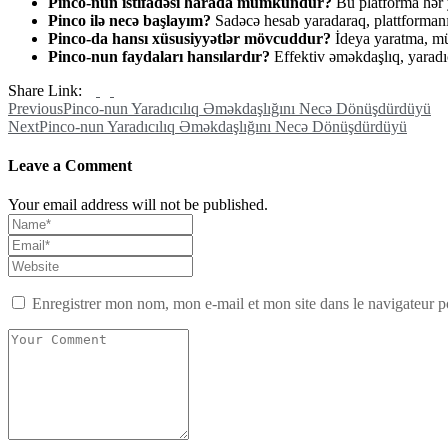
Pinco-nun istifadəsi harada mümkündür?
Bu platforma hər ye
Pinco ilə necə başlayım?
Sadəcə hesab yaradaraq, plattformanın
Pinco-da hansı xüsusiyyətlər mövcuddur?
İdeya yaratma, müz
Pinco-nun faydaları hansılardır?
Effektiv əməkdaşlıq, yaradıc
Share Link:
Post
Previous
Pinco-nun Yaradıcılıq Əməkdaşlığını Necə Dönüşdürdüyü
Next
Pinco-nun Yaradıcılıq Əməkdaşlığını Necə Dönüşdürdüyü
navigation
Leave a Comment
Your email address will not be published.
Enregistrer mon nom, mon e-mail et mon site dans le navigateur