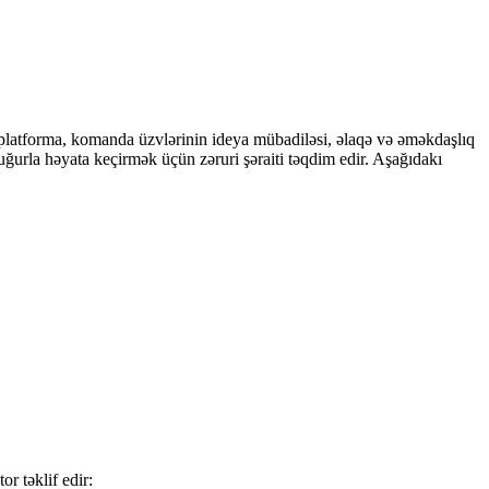
 Bu platforma, komanda üzvlərinin ideya mübadiləsi, əlaqə və əməkdaşlıq
ri uğurla həyata keçirmək üçün zəruri şəraiti təqdim edir. Aşağıdakı
r təklif edir: