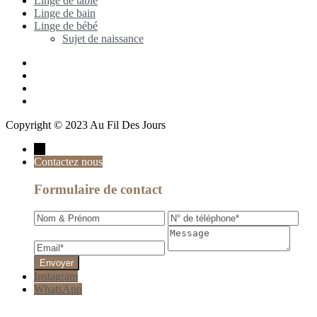
Linge de table
Linge de bain
Linge de bébé
Sujet de naissance
Copyright © 2023 Au Fil Des Jours
→
Contactez nous
Formulaire de contact
Instagram
WhatsApp