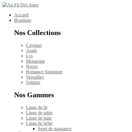
Accueil
Boutique
Nos Collections
Cayman
Anaïs
Lys
Monarque
Noces
Romance Signature
Versailles
Voltaire
Nos Gammes
Linge de lit
Linge de table
Linge de bain
Linge de bébé
Sujet de naissance