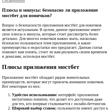
Uncategorized
Плюсы и минусы: безопасно ли приложение
мостбет для новичков?
Вопрос о безопасности приложения мостбет для новичков
является актуальным. В целом, данное приложение имеет
свои плюсы и минусы, которые стоит рассмотреть более
детально. Для многих новичков важно знать, насколько
безопасно пользоваться этим приложением, и какие
преимущества и недостатки оно предлагает. Данная статья
поможет вам понять, стоит ли вам рисковать своим временем
и деньгами, используя мостбет.
Плюсы приложения мостбет
Приложение мостбет обладает рядом значительных
преимуществ, которые могут привлечь внимание новичков.
Вот некоторые из них:
Удобство использования:
интерфейс приложения
интуитивно понятен, что делает его доступным даже
для тех, кто впервые сталкивается с онлайн-беттингом.
Широкий выбор ставок:
пользователи имеют доступ к