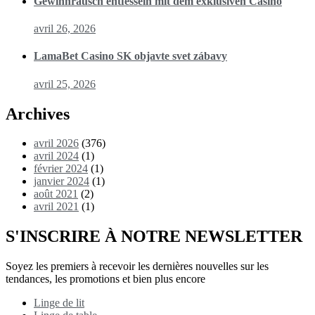
Gewinnrausch entfesseln mit dem exklusiven Casino
avril 26, 2026
LamaBet Casino SK objavte svet zábavy
avril 25, 2026
Archives
avril 2026
(376)
avril 2024
(1)
février 2024
(1)
janvier 2024
(1)
août 2021
(2)
avril 2021
(1)
S'INSCRIRE À NOTRE NEWSLETTER
Soyez les premiers à recevoir les dernières nouvelles sur les
tendances, les promotions et bien plus encore
Linge de lit