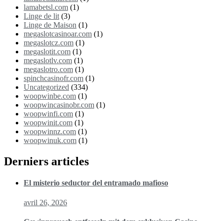
lamabetsl.com
(1)
Linge de lit
(3)
Linge de Maison
(1)
megaslotcasinoar.com
(1)
megaslotcz.com
(1)
megaslotit.com
(1)
megaslotlv.com
(1)
megaslotro.com
(1)
spinchcasinofr.com
(1)
Uncategorized
(334)
woopwinbe.com
(1)
woopwincasinobr.com
(1)
woopwinfi.com
(1)
woopwinit.com
(1)
woopwinnz.com
(1)
woopwinuk.com
(1)
Derniers articles
El misterio seductor del entramado mafioso
avril 26, 2026