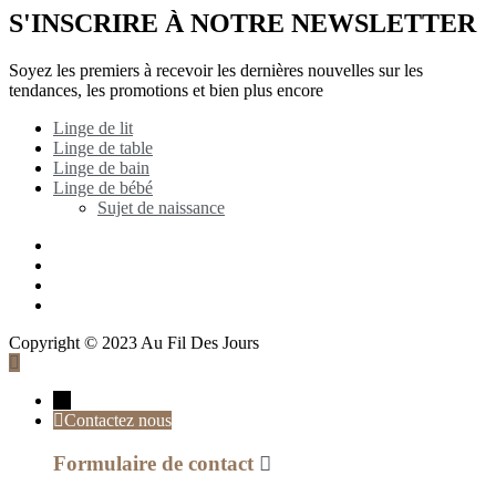
S'INSCRIRE À NOTRE NEWSLETTER
Soyez les premiers à recevoir les dernières nouvelles sur les
tendances, les promotions et bien plus encore
Linge de lit
Linge de table
Linge de bain
Linge de bébé
Sujet de naissance
Copyright © 2023 Au Fil Des Jours
→
Contactez nous
Formulaire de contact