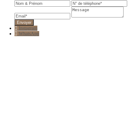
Instagram
WhatsApp