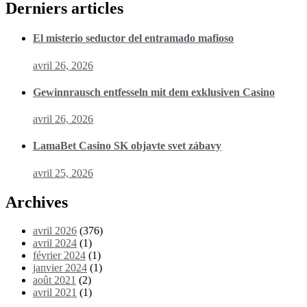
Derniers articles
El misterio seductor del entramado mafioso
avril 26, 2026
Gewinnrausch entfesseln mit dem exklusiven Casino
avril 26, 2026
LamaBet Casino SK objavte svet zábavy
avril 25, 2026
Archives
avril 2026
(376)
avril 2024
(1)
février 2024
(1)
janvier 2024
(1)
août 2021
(2)
avril 2021
(1)