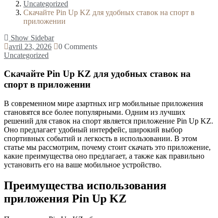
Uncategorized
Скачайте Pin Up KZ для удобных ставок на спорт в
приложении
Show Sidebar
avril 23, 2026
0 Comments
Uncategorized
Скачайте Pin Up KZ для удобных ставок на
спорт в приложении
В современном мире азартных игр мобильные приложения
становятся все более популярными. Одним из лучших
решений для ставок на спорт является приложение Pin Up KZ.
Оно предлагает удобный интерфейс, широкий выбор
спортивных событий и легкость в использовании. В этом
статье мы рассмотрим, почему стоит скачать это приложение,
какие преимущества оно предлагает, а также как правильно
установить его на ваше мобильное устройство.
Преимущества использования
приложения Pin Up KZ