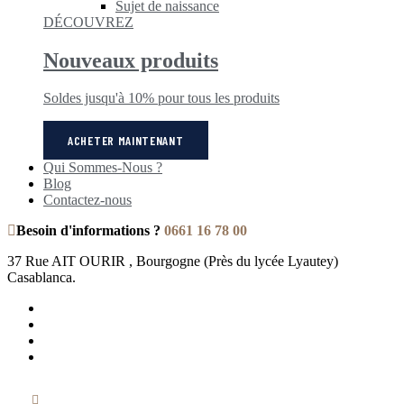
Sujet de naissance
DÉCOUVREZ
Nouveaux produits
Soldes jusqu'à 10% pour tous les produits
ACHETER MAINTENANT
Qui Sommes-Nous ?
Blog
Contactez-nous
Besoin d'informations ?
0661 16 78 00
37 Rue AIT OURIR , Bourgogne (Près du lycée Lyautey)
Casablanca.