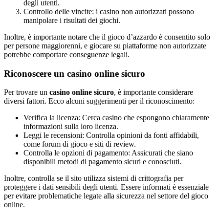
degli utenti.
Controllo delle vincite: i casino non autorizzati possono
manipolare i risultati dei giochi.
Inoltre, è importante notare che il gioco d’azzardo è consentito solo
per persone maggiorenni, e giocare su piattaforme non autorizzate
potrebbe comportare conseguenze legali.
Riconoscere un casino online sicuro
Per trovare un
casino online sicuro
, è importante considerare
diversi fattori. Ecco alcuni suggerimenti per il riconoscimento:
Verifica la licenza: Cerca casino che espongono chiaramente
informazioni sulla loro licenza.
Leggi le recensioni: Controlla opinioni da fonti affidabili,
come forum di gioco e siti di review.
Controlla le opzioni di pagamento: Assicurati che siano
disponibili metodi di pagamento sicuri e conosciuti.
Inoltre, controlla se il sito utilizza sistemi di crittografia per
proteggere i dati sensibili degli utenti. Essere informati è essenziale
per evitare problematiche legate alla sicurezza nel settore del gioco
online.