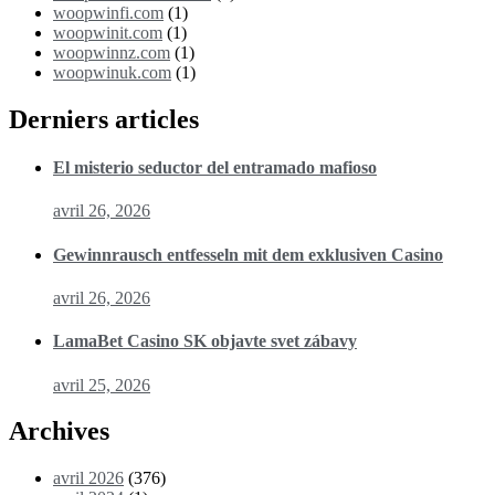
woopwinfi.com
(1)
woopwinit.com
(1)
woopwinnz.com
(1)
woopwinuk.com
(1)
Derniers articles
El misterio seductor del entramado mafioso
avril 26, 2026
Gewinnrausch entfesseln mit dem exklusiven Casino
avril 26, 2026
LamaBet Casino SK objavte svet zábavy
avril 25, 2026
Archives
avril 2026
(376)