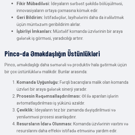
Fikir Mübadiləsi:
İdeyaların sərbəst şəkildə bölüşülməsi,
innovasiyaların ortaya çıxmasına kömək edir.
Geri Bildirim:
İstifadəçilər, layihələrini daha da irəlilətmək
üçün müntəzəm geribildirim alırlar.
İşbirliyi İmkanları:
Müxtəlif komanda üzvlərinin bir araya
gələrək iş görməsi, yaradıcılığı artırır.
Pinco-da Əməkdaşlığın Üstünlükləri
Pinco, əməkdaşlığı daha səmərəli və produktiv hala gətirmək üçün
bir çox üstünlüklərə malikdir. Bunlar arasında:
Komanda Uyğunluğu:
Fərqli bacarıqlara malik olan komanda
üzvləri bir araya gələrək sinerji yaradır.
Prosesin Rəqəmsallaşdırılması:
Əl ilə aparılan işlərin
avtomatlaşdırılması iş yükünü azaldır.
Çeviklik:
İdeyaların tez bir zamanda dəyişdirilməsi və
yenilənməsi prosesi asanlaşdırır.
Resursların İdarə Olunması:
Komanda üzvlərinin vaxtını və
resurslarını daha effekiv istifadə etməsinə yardım edir.