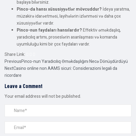
başlaya bilərsiniz.
Pinco-da hansı xüsusiyyətlər mövcuddur?
İdeya yaratma,
müzakirə idarəetməsi, layihələrin izlənməsi və daha çox
xüsusiyyətlər vardır.
Pinco-nun faydaları hansılardır?
Effektiv əməkdaşlıq,
yaradıcılıq artımı, proseslərin asanlaşması və komanda
uyumluluğu kimi bir çox faydaları vardır.
Share Link:
Post
Previous
Pinco-nun Yaradıcılıq Əməkdaşlığını Necə Dönüşdürdüyü
Next
Casino online non AAMS sicuri: Considerazioni legali da
navigation
ricordare
Leave a Comment
Your email address will not be published.