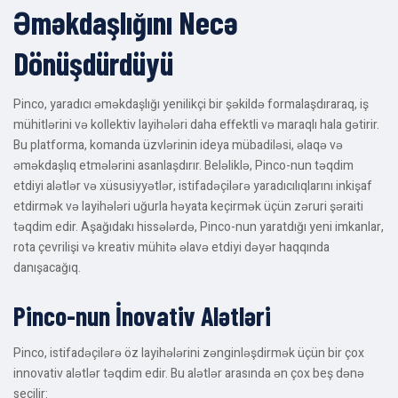
Əməkdaşlığını Necə
Dönüşdürdüyü
Pinco, yaradıcı əməkdaşlığı yenilikçi bir şəkildə formalaşdıraraq, iş
mühitlərini və kollektiv layihələri daha effektli və maraqlı hala gətirir.
Bu platforma, komanda üzvlərinin ideya mübadiləsi, əlaqə və
əməkdaşlıq etmələrini asanlaşdırır. Beləliklə, Pinco-nun təqdim
etdiyi alətlər və xüsusiyyətlər, istifadəçilərə yaradıcılıqlarını inkişaf
etdirmək və layihələri uğurla həyata keçirmək üçün zəruri şəraiti
təqdim edir. Aşağıdakı hissələrdə, Pinco-nun yaratdığı yeni imkanlar,
rota çevrilişi və kreativ mühitə əlavə etdiyi dəyər haqqında
danışacağıq.
Pinco-nun İnovativ Alətləri
Pinco, istifadəçilərə öz layihələrini zənginləşdirmək üçün bir çox
innovativ alətlər təqdim edir. Bu alətlər arasında ən çox beş dənə
seçilir: