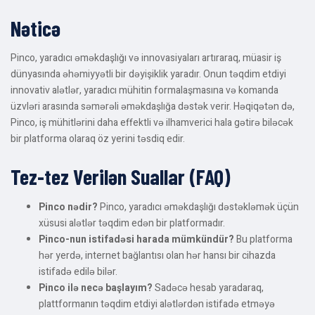
Nəticə
Pinco, yaradıcı əməkdaşlığı və innovasiyaları artıraraq, müasir iş
dünyasında əhəmiyyətli bir dəyişiklik yaradır. Onun təqdim etdiyi
innovativ alətlər, yaradıcı mühitin formalaşmasına və komanda
üzvləri arasında səmərəli əməkdaşlığa dəstək verir. Həqiqətən də,
Pinco, iş mühitlərini daha effektli və ilhamverici hala gətirə biləcək
bir platforma olaraq öz yerini təsdiq edir.
Tez-tez Verilən Suallar (FAQ)
Pinco nədir?
Pinco, yaradıcı əməkdaşlığı dəstəkləmək üçün
xüsusi alətlər təqdim edən bir platformadır.
Pinco-nun istifadəsi harada mümkündür?
Bu platforma
hər yerdə, internet bağlantısı olan hər hansı bir cihazda
istifadə edilə bilər.
Pinco ilə necə başlayım?
Sadəcə hesab yaradaraq,
plattformanın təqdim etdiyi alətlərdən istifadə etməyə