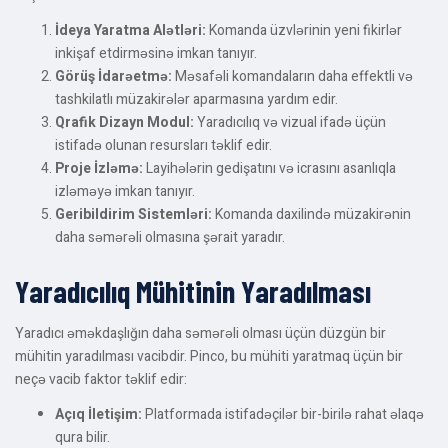
İdeya Yaratma Alətləri:
Komanda üzvlərinin yeni fikirlər
inkişaf etdirməsinə imkan tanıyır.
Görüş İdarəetmə:
Məsafəli komandaların daha effektli və
tashkilatlı müzakirələr aparmasına yardım edir.
Qrafik Dizayn Modul:
Yaradıcılıq və vizual ifadə üçün
istifadə olunan resursları təklif edir.
Proje İzləmə:
Layihələrin gedişatını və icrasını asanlıqla
izləməyə imkan tanıyır.
Geribildirim Sistemləri:
Komanda daxilində müzakirənin
daha səmərəli olmasına şərait yaradır.
Yaradıcılıq Mühitinin Yaradılması
Yaradıcı əməkdaşlığın daha səmərəli olması üçün düzgün bir
mühitin yaradılması vacibdir. Pinco, bu mühiti yaratmaq üçün bir
neçə vacib faktor təklif edir:
Açıq İletişim:
Platformada istifadəçilər bir-birilə rahat əlaqə
qura bilir.