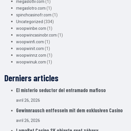
megaslotlv.com
(1)
megaslotro.com
(1)
spinchcasinofr.com
(1)
Uncategorized
(334)
woopwinbe.com
(1)
woopwincasinobr.com
(1)
woopwinfi.com
(1)
woopwinit.com
(1)
woopwinnz.com
(1)
woopwinuk.com
(1)
Derniers articles
El misterio seductor del entramado mafioso
avril 26, 2026
Gewinnrausch entfesseln mit dem exklusiven Casino
avril 26, 2026
LamaBet Casino SK objavte svet zábavy