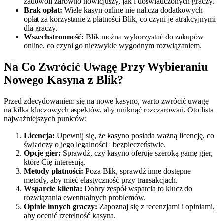
zadowoli zarówno nowicjuszy, jak i doświadczonych graczy.
Brak opłat:
Wiele kasyn online nie nalicza dodatkowych
opłat za korzystanie z płatności Blik, co czyni je atrakcyjnymi
dla graczy.
Wszechstronność:
Blik można wykorzystać do zakupów
online, co czyni go niezwykle wygodnym rozwiązaniem.
Na Co Zwrócić Uwagę Przy Wybieraniu
Nowego Kasyna z Blik?
Przed zdecydowaniem się na nowe kasyno, warto zwrócić uwagę
na kilka kluczowych aspektów, aby uniknąć rozczarowań. Oto lista
najważniejszych punktów:
Licencja:
Upewnij się, że kasyno posiada ważną licencję, co
świadczy o jego legalności i bezpieczeństwie.
Opcje gier:
Sprawdź, czy kasyno oferuje szeroką gamę gier,
które Cię interesują.
Metody płatności:
Poza Blik, sprawdź inne dostępne
metody, aby mieć elastyczność przy transakcjach.
Wsparcie klienta:
Dobry zespół wsparcia to klucz do
rozwiązania ewentualnych problemów.
Opinie innych graczy:
Zapoznaj się z recenzjami i opiniami,
aby ocenić rzetelność kasyna.