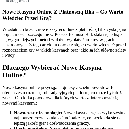
Uncategorized
Nowe Kasyna Online Z Płatnością Blik – Co Warto
Wiedzieć Przed Grą?
W ostatnich latach, nowe kasyna online z płatnością Blik zyskują na
popularności, szczególnie w Polsce. Płatność Blik stała się jedną z
najwygodniejszych metod wpłaty i wypłaty środków w grach
hazardowych. Z tego artykułu dowiesz się, co warto wiedzieć przed
rozpoczęciem gry w takich kasynach oraz jakie są ich główne zalety
i wady.
Dlaczego Wybierać Nowe Kasyna
Online?
Nowe kasyna online przyciągają graczy z wielu powodów. Ich
oferta często różni się od tradycyjnych platform, co może być dużą
zaletą. Oto kilka powodów, dla których warto zainteresować się
nowymi kasynami:
Nowoczesne technologie:
Nowe kasyna często wykorzystują
najnowsze rozwiązania technologiczne, co przekłada się na
lepszą jakość gier i doświadczenia graczy.
Oferty powitalne:
Nowe platformy zazwyczaj oferują