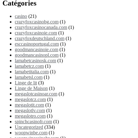
Catégories
casino
(21)
crazyfoxcasinobg.com
(1)
crazyfoxcasinocanada.com
(1)
crazyfoxcasinoie.com
(1)
crazyfoxdeutschland.com
(1)
esccasinoportugal.com
(1)
goodmancasinoie.com
(1)
goodmancasinopl.com
(1)
lamabetcasinosk.com
(1)
lamabetcz.com
(1)
lamabetitalia.com
(1)
lamabetsl.com
(1)
Linge de lit
(3)
Linge de Maison
(1)
megaslotcasinoar.com
(1)
megaslotcz.com
(1)
megaslotit.com
(1)
megaslotlv.com
(1)
megaslotro.com
(1)
spinchcasinofr.com
(1)
Uncategorized
(334)
woopwinbe.com
(1)