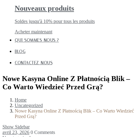
Nouveaux produits
Soldes jusqu'à 10% pour tous les produits
Acheter maintenant
QUI SOMMES-NOUS ?
BLOG
CONTACTEZ-NOUS
Nowe Kasyna Online Z Płatnością Blik –
Co Warto Wiedzieć Przed Grą?
Home
Uncategorized
Nowe Kasyna Online Z Płatnością Blik – Co Warto Wiedzieć
Przed Grą?
Show Sidebar
avril 23, 2026
0 Comments