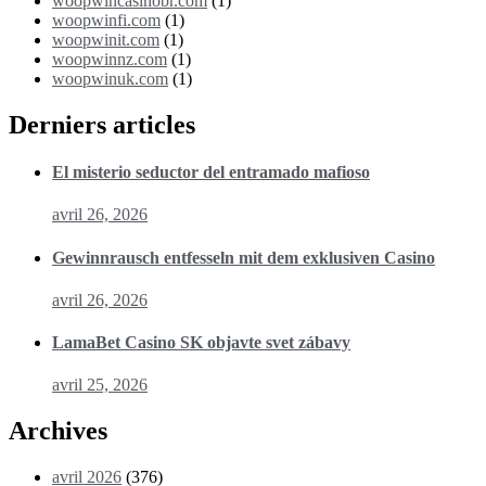
woopwincasinobr.com
(1)
woopwinfi.com
(1)
woopwinit.com
(1)
woopwinnz.com
(1)
woopwinuk.com
(1)
Derniers articles
El misterio seductor del entramado mafioso
avril 26, 2026
Gewinnrausch entfesseln mit dem exklusiven Casino
avril 26, 2026
LamaBet Casino SK objavte svet zábavy
avril 25, 2026
Archives
avril 2026
(376)