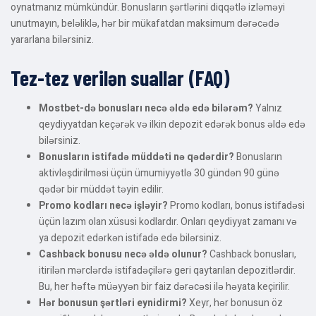
oynatmanız mümkündür. Bonusların şərtlərini diqqətlə izləməyi
unutmayın, beləliklə, hər bir mükafatdan maksimum dərəcədə
yararlana bilərsiniz.
Tez-tez verilən suallar (FAQ)
Mostbet-də bonusları necə əldə edə bilərəm?
Yalnız
qeydiyyatdan keçərək və ilkin depozit edərək bonus əldə edə
bilərsiniz.
Bonusların istifadə müddəti nə qədərdir?
Bonusların
aktivləşdirilməsi üçün ümumiyyətlə 30 gündən 90 günə
qədər bir müddət təyin edilir.
Promo kodları necə işləyir?
Promo kodları, bonus istifadəsi
üçün lazım olan xüsusi kodlardır. Onları qeydiyyat zamanı və
ya depozit edərkən istifadə edə bilərsiniz.
Cashback bonusu necə əldə olunur?
Cashback bonusları,
itirilən mərclərdə istifadəçilərə geri qaytarılan depozitlərdir.
Bu, her həftə müəyyən bir faiz dərəcəsi ilə həyata keçirilir.
Hər bonusun şərtləri eynidirmi?
Xeyr, hər bonusun öz