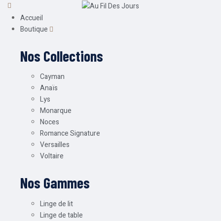
Accueil
Boutique
Nos Collections
Cayman
Anaïs
Lys
Monarque
Noces
Romance Signature
Versailles
Voltaire
Nos Gammes
Linge de lit
Linge de table