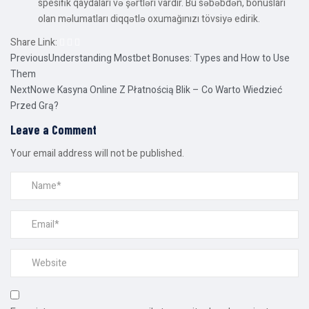
spesifik qaydaları və şərtləri vardır. Bu səbəbdən, bonusları
olan məlumatları diqqətlə oxumağınızı tövsiyə edirik.
Share Link:
Post
Previous
Understanding Mostbet Bonuses: Types and How to Use
Them
navigation
Next
Nowe Kasyna Online Z Płatnością Blik – Co Warto Wiedzieć
Przed Grą?
Leave a Comment
Your email address will not be published.