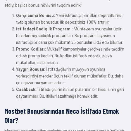
etdiyi başlıca bonus növlərini təqdim edirik:
Qarşılanma Bonusu:
Yeni istifadəçilərin ilkin depozitlərinə
tətbiq olunan bonusdur. İlk depozitiniz 100% artırılır.
İstifadəçi Sadiqlik Programı:
Müntəzəm oyunçular üçün
hazırlanmış sadiqlik proqramları. Bu proqram sayəsində
istifadəçilər daha çox mükafat və bonuslar əldə edə bilərlər.
Promo Kodları:
Müxtəlif kampaniyalar çərçivəsində təqdim
edilən promo kodları. Bu kodları istifadə edərək, əlavə
mükafatlar ala bilərsiniz.
Yaygın Bonusu:
İstifadəçilərin müəyyən oyunlara
yerləşdirdiyi mərclər üçün təklif olunan mükafatlar. Bu, daha
çox qazanma şansını artırır.
Cashback:
İstifadəçilərin itirilən pullarının bir hissəsinin geri
qaytarılması. Bu, itkiləri azaltmağa kömək edir.
Mostbet Bonuslarından Necə İstifadə Etmək
Olar?