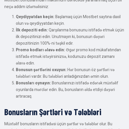
Mostbet bonuslarından maksimum dərəcədə yararlanmaq üçün bir
neçə addım izləməlisiniz:
Qeydiyyatdan keçin:
Başlamaq üçün Mostbet saytına daxil
olun və qeydiyyatdan keçin.
İlk depoziti edin:
Qarşılanma bonusunu istifadə etmək üçün
ilk depozitinizi edin. Unutmayın ki, bonusun dəyəri
depozitinizin 100%-ni təşkil edir.
Promo kodları əlavə edin:
Əgər promo kod mükafatından
istifadə etmək istəyirsinizsə, kodunuzu depozit zamanı
əlavə edin.
Bonusun şərtlərini oxuyun:
Hər bonusun öz şərtləri və
tələbləri vardır. Bu tələbləri anladığınızdan əmin olun.
Bonusları oynayın:
Bonuslarınızı istifadə edərək müxtəlif
oyunlarda mərclər edin. Bu, bonusların əldə etdiyi dəyəri
artıracaq.
Bonusların Şərtləri və Tələbləri
Müxtəlif bonusların istifadəsi üçün şərtlər və tələblər olur. Bu